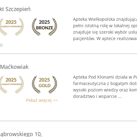
kt Szczepień
Apteka Wielkopolska znajdując
pełni istotną rolę w lokalnej o
znajduje się szeroki wybór us
pacjentów. W aptece realizowan
 Maćkowiak
Apteka Pod Klonami działa w Po
farmaceutyczna z bogatym doś
wysoki poziom wiedzy oraz komp
doradztwo i wsparcie ...
Pokaż więcej >>
 Dąbrowskiego 10,