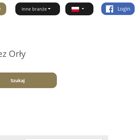
ę
Login
Inne branże
ez Orły
Szukaj