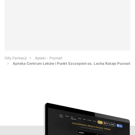
Orły Farmacji
Apteki - Poznań
Apteka Centrum Leków i Punkt Szczepień os. Lecha Rataje Poznań