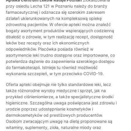
przy osiedlu Lecha 121 w Poznaniu należy do branży
farmaceutycznej i odznacza się szerokim zakresem
działań ukierunkowanych na kompleksową opiekę
zdrowotną pacjentów. W ofercie apteki można znaleźć
bogaty asortyment produktów wspierających codzienną
dbałość o zdrowie, w tym realizację recept, dostępność
leków bez recepty oraz ich ekonomicznych
odpowiedników. Placówka posiada również w
asortymencie leki trudno dostępne oraz importowane, co
potwierdza dążenie do zapewnienia szerokiego dostępu
do farmakoterapii. Istnieje tu również możliwość
wykonania szczepień, w tym przeciwko COVID-19.
Oferta apteki obejmuje nie tylko standardowe leki, lecz
także różnorodne wyroby medyczne i sprzęt, jak na
przykład ciśnieniomierze, a także specjalistyczne środki
higieniczne. Szczególna uwaga poświęcana jest zdrowiu i
urodzie poprzez udostępnianie kosmetyków i
dermokosmetyków od prestiżowych producentów.
Osobom zwracającym uwagę na dietę proponowane są
witaminy, suplementy, zioła, naturalne miody oraz