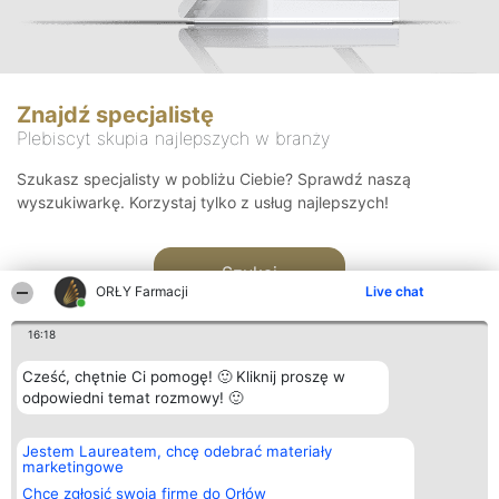
Znajdź specjalistę
Plebiscyt skupia najlepszych w branży
Szukasz specjalisty w pobliżu Ciebie? Sprawdź naszą
wyszukiwarkę. Korzystaj tylko z usług najlepszych!
Szukaj
ORŁY Farmacji
Live chat
16:18
Cześć, chętnie Ci pomogę! 🙂 Kliknij proszę w
odpowiedni temat rozmowy! 🙂
Organizator plebiscytu
Plebiscyt
Kontakt
Jestem Laureatem, chcę odebrać materiały
Bright Side Solutions sp. z o.
Laureaci
Kontakt
marketingowe
o. sp. k.
Lista
ul. Ruska 22
wszystkich
Chcę zgłosić swoją firmę do Orłów