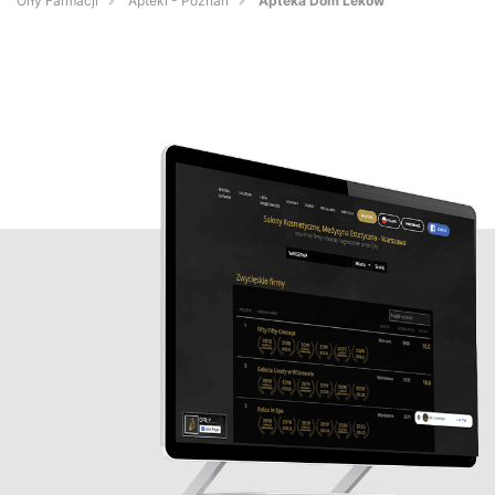
Orły Farmacji
Apteki - Poznań
Apteka Dom Leków