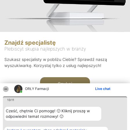
Znajdź specjalistę
Plebiscyt skupia najlepszych w branży
Szukasz specjalisty w pobliżu Ciebie? Sprawdź naszą
wyszukiwarkę. Korzystaj tylko z usług najlepszych!
Szukaj
ORŁY Farmacji
Live chat
13:11
Cześć, chętnie Ci pomogę! 🙂 Kliknij proszę w
odpowiedni temat rozmowy! 🙂
Organizator plebiscytu
Plebiscyt
Kontakt