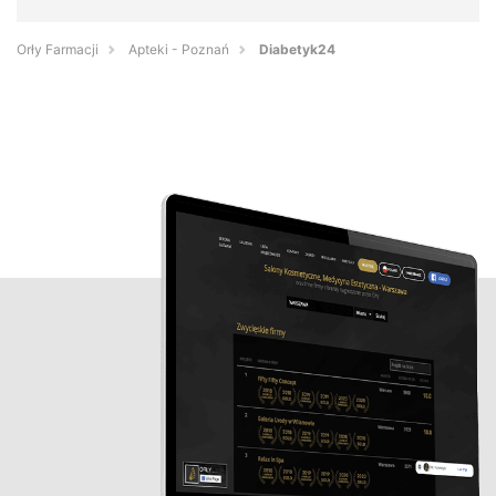
Orły Farmacji
Apteki - Poznań
Diabetyk24