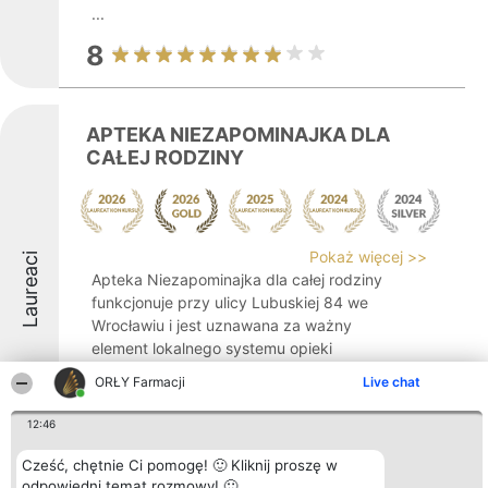
...
8
APTEKA NIEZAPOMINAJKA DLA
CAŁEJ RODZINY
Pokaż więcej >>
Laureaci
Apteka Niezapominajka dla całej rodziny
funkcjonuje przy ulicy Lubuskiej 84 we
Wrocławiu i jest uznawana za ważny
element lokalnego systemu opieki
farmaceutycznej. Placówka, prowadzona
ORŁY Farmacji
Live chat
przez rodzinę, kładzie nacisk na zdrowie
oraz dobre samopoczucie ...
12:46
8.6
Cześć, chętnie Ci pomogę! 🙂 Kliknij proszę w
odpowiedni temat rozmowy! 🙂