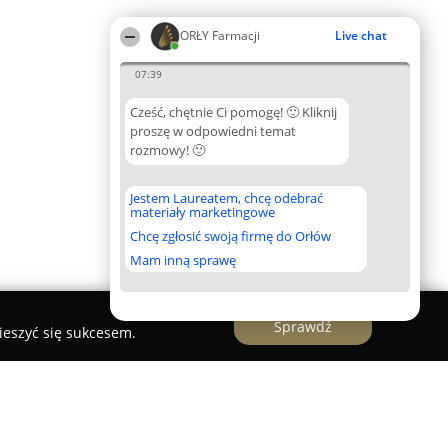
ORŁY Farmacji
Live chat
07:39
Cześć, chętnie Ci pomogę! 🙂 Kliknij
proszę w odpowiedni temat
rozmowy! 🙂
Jestem Laureatem, chcę odebrać
materiały marketingowe
Chcę zgłosić swoją firmę do Orłów
Mam inną sprawę
Sprawdź
ieszyć się sukcesem.