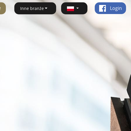
ę
Login
Inne branże