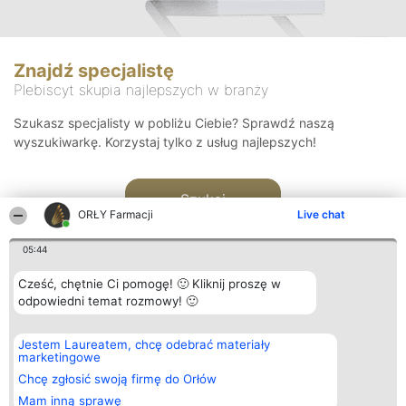
Znajdź specjalistę
Plebiscyt skupia najlepszych w branży
Szukasz specjalisty w pobliżu Ciebie? Sprawdź naszą
wyszukiwarkę. Korzystaj tylko z usług najlepszych!
Szukaj
ORŁY Farmacji
Live chat
05:44
Cześć, chętnie Ci pomogę! 🙂 Kliknij proszę w
odpowiedni temat rozmowy! 🙂
Organizator plebiscytu
Plebiscyt
Kontakt
Jestem Laureatem, chcę odebrać materiały
Bright Side Solutions sp. z o.
Laureaci
Kontakt
marketingowe
o. sp. k.
Lista
ul. Ruska 22
wszystkich
Chcę zgłosić swoją firmę do Orłów
Wrocław 50-079
Laureatów
Mam inną sprawę
KRS 0000749100 | Regon
Zasady