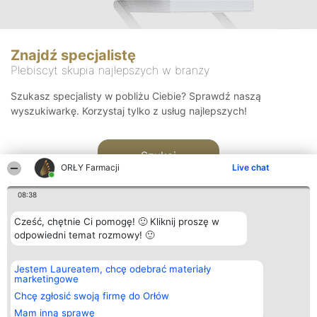
Znajdź specjalistę
Plebiscyt skupia najlepszych w branży
Szukasz specjalisty w pobliżu Ciebie? Sprawdź naszą
wyszukiwarkę. Korzystaj tylko z usług najlepszych!
Szukaj
ORŁY Farmacji
Live chat
08:38
Cześć, chętnie Ci pomogę! 🙂 Kliknij proszę w
odpowiedni temat rozmowy! 🙂
Organizator plebiscytu
Plebiscyt
Kontakt
Jestem Laureatem, chcę odebrać materiały
Bright Side Solutions sp. z o.
Laureaci
Kontakt
marketingowe
o. sp. k.
Lista
ul. Ruska 22
wszystkich
Chcę zgłosić swoją firmę do Orłów
Wrocław 50-079
Laureatów
Mam inną sprawę
KRS 0000749100 | Regon
Zasady