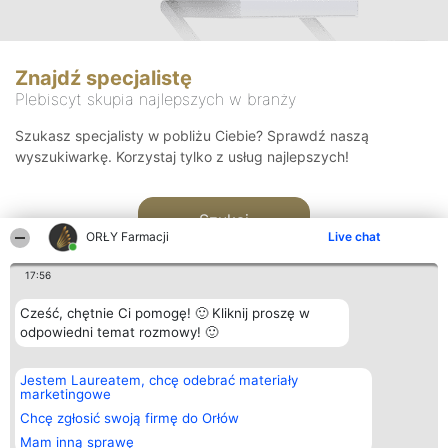
Znajdź specjalistę
Plebiscyt skupia najlepszych w branży
Szukasz specjalisty w pobliżu Ciebie? Sprawdź naszą
wyszukiwarkę. Korzystaj tylko z usług najlepszych!
Szukaj
ORŁY Farmacji
Live chat
17:56
Cześć, chętnie Ci pomogę! 🙂 Kliknij proszę w
odpowiedni temat rozmowy! 🙂
Organizator plebiscytu
Plebiscyt
Kontakt
Jestem Laureatem, chcę odebrać materiały
Bright Side Solutions sp. z o.
Laureaci
Kontakt
marketingowe
o. sp. k.
Lista
ul. Ruska 22
wszystkich
Chcę zgłosić swoją firmę do Orłów
Wrocław 50-079
Laureatów
Mam inną sprawę
KRS 0000749100 | Regon
Zasady