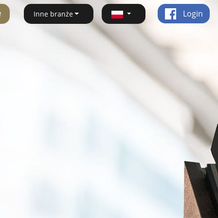
ę
Login
Inne branże