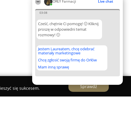
ORŁY Farmacji
Live chat
03:08
Cześć, chętnie Ci pomogę! 🙂 Kliknij
proszę w odpowiedni temat
rozmowy! 🙂
Jestem Laureatem, chcę odebrać
materiały marketingowe
Chcę zgłosić swoją firmę do Orłów
Mam inną sprawę
Sprawdź
ieszyć się sukcesem.