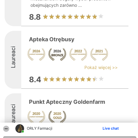
obejmujących zarówno ...
8.8
Apteka Otrębusy
Laureaci
Pokaż więcej >>
8.4
Punkt Apteczny Goldenfarm
Laureaci
ORŁY Farmacji
Live chat