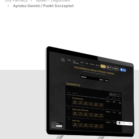
Orły Farmacji
Apteki - Legionowo
Apteka Gemini / Punkt Szczepień