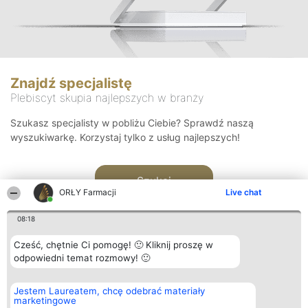
Znajdź specjalistę
Plebiscyt skupia najlepszych w branży
Szukasz specjalisty w pobliżu Ciebie? Sprawdź naszą
wyszukiwarkę. Korzystaj tylko z usług najlepszych!
Szukaj
ORŁY Farmacji
Live chat
08:18
Cześć, chętnie Ci pomogę! 🙂 Kliknij proszę w
odpowiedni temat rozmowy! 🙂
Organizator plebiscytu
Plebiscyt
Kontakt
Jestem Laureatem, chcę odebrać materiały
Bright Side Solutions sp. z o.
Laureaci
Kontakt
marketingowe
o. sp. k.
Lista