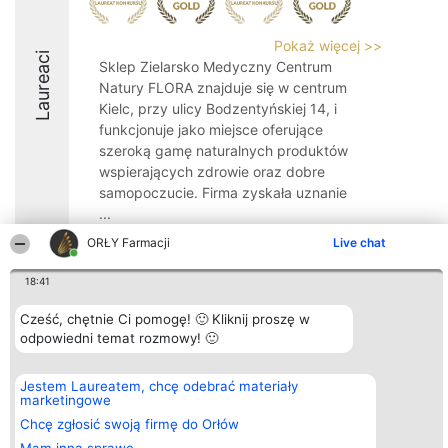
Pokaż więcej >>
Laureaci
Sklep Zielarsko Medyczny Centrum
Natury FLORA znajduje się w centrum
Kielc, przy ulicy Bodzentyńskiej 14, i
funkcjonuje jako miejsce oferujące
szeroką gamę naturalnych produktów
wspierających zdrowie oraz dobre
samopoczucie. Firma zyskała uznanie
...
ORŁY Farmacji
Live chat
9.4
18:41
Cześć, chętnie Ci pomogę! 🙂 Kliknij proszę w
Organizator plebiscytu
Plebiscyt
Kontakt
Bright Side Solutions sp. z o.
odpowiedni temat rozmowy! 🙂
Laureaci
Kontakt
o. sp. k.
Lista
ul. Ruska 22
wszystkich
Wrocław 50-079
Laureatów
Jestem Laureatem, chcę odebrać materiały
KRS 0000749100 | Regon
Zasady
marketingowe
381313360 | NIP 8943132676
Regulamin
Chcę zgłosić swoją firmę do Orłów
+48 508 492 400
Polityka
Prywatności