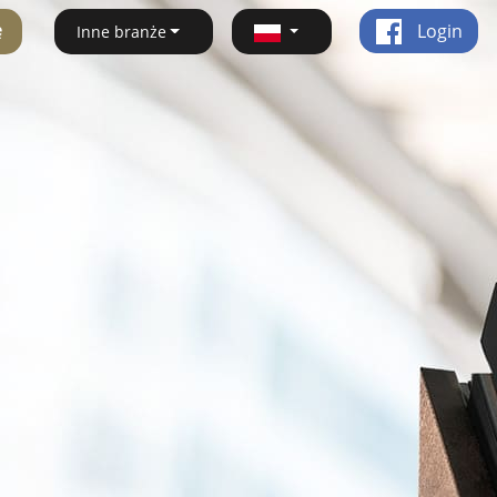
ę
Login
Inne branże