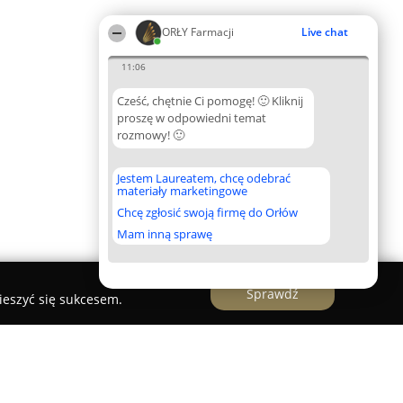
ORŁY Farmacji
Live chat
11:06
Cześć, chętnie Ci pomogę! 🙂 Kliknij
proszę w odpowiedni temat
rozmowy! 🙂
Jestem Laureatem, chcę odebrać
materiały marketingowe
Chcę zgłosić swoją firmę do Orłów
Mam inną sprawę
Sprawdź
ieszyć się sukcesem.