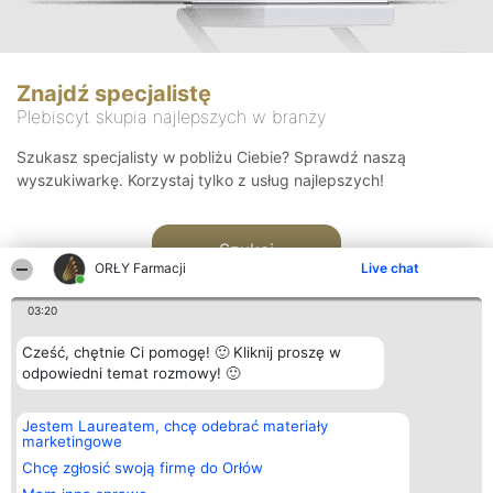
Znajdź specjalistę
Plebiscyt skupia najlepszych w branży
Szukasz specjalisty w pobliżu Ciebie? Sprawdź naszą
wyszukiwarkę. Korzystaj tylko z usług najlepszych!
Szukaj
ORŁY Farmacji
Live chat
03:20
Cześć, chętnie Ci pomogę! 🙂 Kliknij proszę w
odpowiedni temat rozmowy! 🙂
Organizator plebiscytu
Plebiscyt
Kontakt
Jestem Laureatem, chcę odebrać materiały
Bright Side Solutions sp. z o.
Laureaci
Kontakt
marketingowe
o. sp. k.
Lista
ul. Ruska 22
wszystkich
Chcę zgłosić swoją firmę do Orłów
Wrocław 50-079
Laureatów