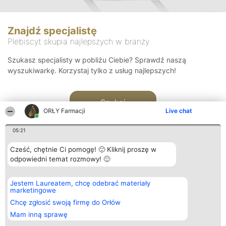
Znajdź specjalistę
Plebiscyt skupia najlepszych w branży
Szukasz specjalisty w pobliżu Ciebie? Sprawdź naszą
wyszukiwarkę. Korzystaj tylko z usług najlepszych!
Szukaj
ORŁY Farmacji
Live chat
05:21
Cześć, chętnie Ci pomogę! 🙂 Kliknij proszę w
odpowiedni temat rozmowy! 🙂
Organizator plebiscytu
Plebiscyt
Kontakt
Jestem Laureatem, chcę odebrać materiały
Bright Side Solutions sp. z o.
Laureaci
Kontakt
marketingowe
o. sp. k.
Lista
ul. Ruska 22
wszystkich
Chcę zgłosić swoją firmę do Orłów
Wrocław 50-079
Laureatów
Mam inną sprawę
KRS 0000749100 | Regon
Zasady
381313360 | NIP 8943132676
Regulamin