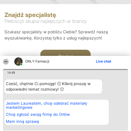
Znajdź specjalistę
Plebiscyt skupia najlepszych w branży
Szukasz specjalisty w pobliżu Ciebie? Sprawdź naszą
wyszukiwarkę. Korzystaj tylko z usług najlepszych!
Szukaj
ORŁY Farmacji
Live chat
14:49
Cześć, chętnie Ci pomogę! 🙂 Kliknij proszę w
odpowiedni temat rozmowy! 🙂
Organizator plebiscytu
Plebiscyt
Kontakt
Jestem Laureatem, chcę odebrać materiały
Bright Side Solutions sp. z o.
Laureaci
Kontakt
marketingowe
o. sp. k.
Lista
ul. Ruska 22
wszystkich
Chcę zgłosić swoją firmę do Orłów
Wrocław 50-079
Laureatów
Mam inną sprawę
KRS 0000749100 | Regon
Zasady
381313360 | NIP 8943132676
Regulamin
+48 508 492 400
Polityka