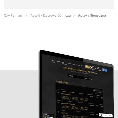
Orły Farmacji
Apteki - Dąbrowa Górnicza
Apteka Słoneczna