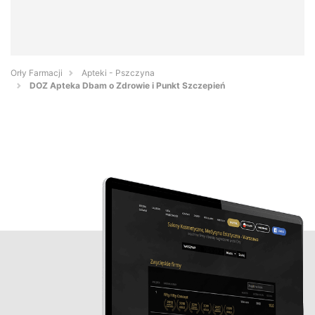
Orły Farmacji
Apteki - Pszczyna
DOZ Apteka Dbam o Zdrowie i Punkt Szczepień