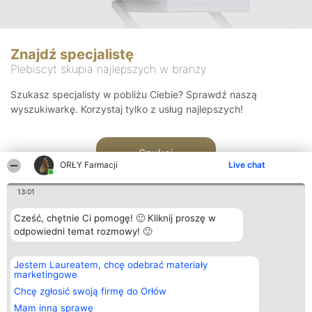
Znajdź specjalistę
Plebiscyt skupia najlepszych w branży
Szukasz specjalisty w pobliżu Ciebie? Sprawdź naszą
wyszukiwarkę. Korzystaj tylko z usług najlepszych!
Szukaj
ORŁY Farmacji
Live chat
13:01
Cześć, chętnie Ci pomogę! 🙂 Kliknij proszę w
odpowiedni temat rozmowy! 🙂
Organizator plebiscytu
Plebiscyt
Kontakt
Jestem Laureatem, chcę odebrać materiały
Bright Side Solutions sp. z o.
Laureaci
Kontakt
marketingowe
o. sp. k.
Lista
ul. Ruska 22
wszystkich
Chcę zgłosić swoją firmę do Orłów
Wrocław 50-079
Laureatów
Mam inną sprawę
KRS 0000749100 | Regon
Zasady