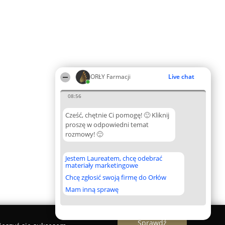
ORŁY Farmacji
Live chat
08:56
Cześć, chętnie Ci pomogę! 🙂 Kliknij
proszę w odpowiedni temat
rozmowy! 🙂
Jestem Laureatem, chcę odebrać
materiały marketingowe
Chcę zgłosić swoją firmę do Orłów
Mam inną sprawę
Sprawdź