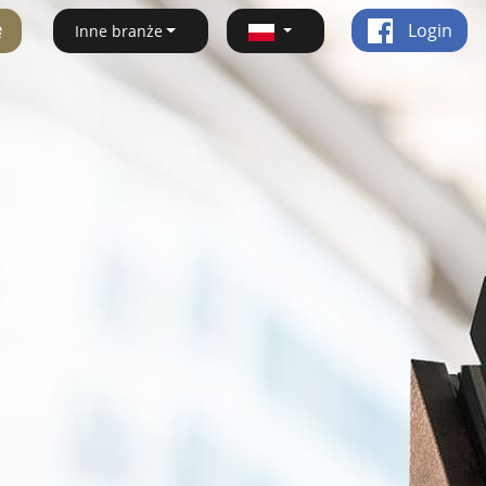
ę
Login
Inne branże