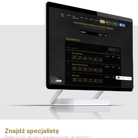
Znajdź specjalistę
Plebiscyt skupia najlepszych w branży