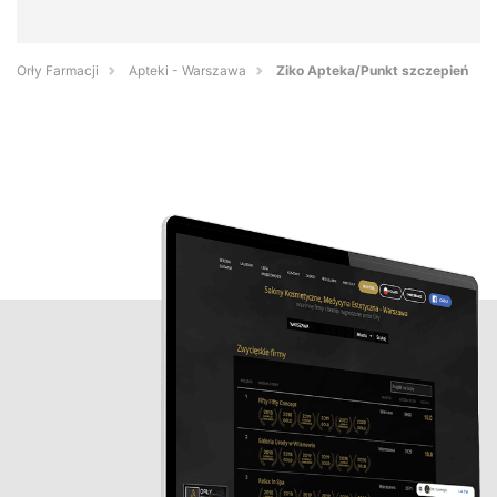
Orły Farmacji
Apteki - Warszawa
Ziko Apteka/Punkt szczepień