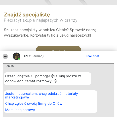
Znajdź specjalistę
Plebiscyt skupia najlepszych w branży
Szukasz specjalisty w pobliżu Ciebie? Sprawdź naszą
wyszukiwarkę. Korzystaj tylko z usług najlepszych!
Szukaj
ORŁY Farmacji
Live chat
06:50
Cześć, chętnie Ci pomogę! 🙂 Kliknij proszę w
odpowiedni temat rozmowy! 🙂
Organizator plebiscytu
Plebiscyt
Kontakt
Jestem Laureatem, chcę odebrać materiały
Bright Side Solutions sp. z o.
Laureaci
Kontakt
marketingowe
o. sp. k.
Lista
ul. Ruska 22
wszystkich
Chcę zgłosić swoją firmę do Orłów
Wrocław 50-079
Laureatów
Mam inną sprawę
KRS 0000749100 | Regon
Zasady
381313360 | NIP 8943132676
Regulamin