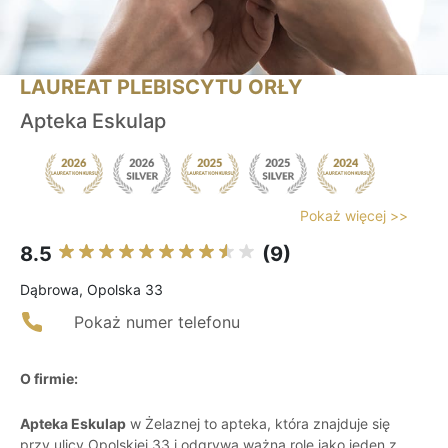
LAUREAT PLEBISCYTU ORŁY
Apteka Eskulap
Pokaż więcej >>
8.5
(9)
Dąbrowa, Opolska 33
Pokaż numer telefonu
O firmie:
Apteka Eskulap
w Żelaznej to apteka, która znajduje się
przy ulicy Opolskiej 33 i odgrywa ważną rolę jako jeden z