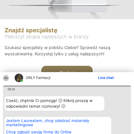
Znajdź specjalistę
Plebiscyt skupia najlepszych w branży
Szukasz specjalisty w pobliżu Ciebie? Sprawdź naszą
wyszukiwarkę. Korzystaj tylko z usług najlepszych!
Szukaj
ORŁY Farmacji
Live chat
18:15
Cześć, chętnie Ci pomogę! 🙂 Kliknij proszę w
odpowiedni temat rozmowy! 🙂
Organizator plebiscytu
Plebiscyt
Kontakt
Jestem Laureatem, chcę odebrać materiały
Bright Side Solutions sp. z o.
Laureaci
Kontakt
marketingowe
o. sp. k.
Lista
ul. Ruska 22
wszystkich
Chcę zgłosić swoją firmę do Orłów