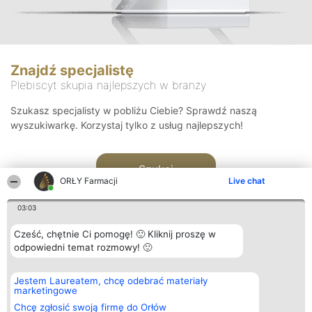
Znajdź specjalistę
Plebiscyt skupia najlepszych w branży
Szukasz specjalisty w pobliżu Ciebie? Sprawdź naszą
wyszukiwarkę. Korzystaj tylko z usług najlepszych!
Szukaj
ORŁY Farmacji
Live chat
03:03
Cześć, chętnie Ci pomogę! 🙂 Kliknij proszę w
odpowiedni temat rozmowy! 🙂
Organizator plebiscytu
Plebiscyt
Kontakt
Jestem Laureatem, chcę odebrać materiały
Bright Side Solutions sp. z o.
Laureaci
Kontakt
marketingowe
o. sp. k.
Lista
ul. Ruska 22
wszystkich
Chcę zgłosić swoją firmę do Orłów