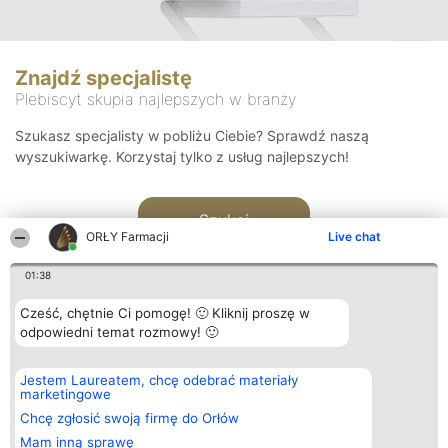
Znajdź specjalistę
Plebiscyt skupia najlepszych w branży
Szukasz specjalisty w pobliżu Ciebie? Sprawdź naszą
wyszukiwarkę. Korzystaj tylko z usług najlepszych!
Szukaj
ORŁY Farmacji
Live chat
01:38
Cześć, chętnie Ci pomogę! 🙂 Kliknij proszę w
odpowiedni temat rozmowy! 🙂
Organizator plebiscytu
Plebiscyt
Kontakt
Jestem Laureatem, chcę odebrać materiały
Bright Side Solutions sp. z o.
Laureaci
Kontakt
marketingowe
o. sp. k.
Lista
ul. Ruska 22
wszystkich
Chcę zgłosić swoją firmę do Orłów
Wrocław 50-079
Laureatów
Mam inną sprawę
KRS 0000749100 | Regon
Zasady