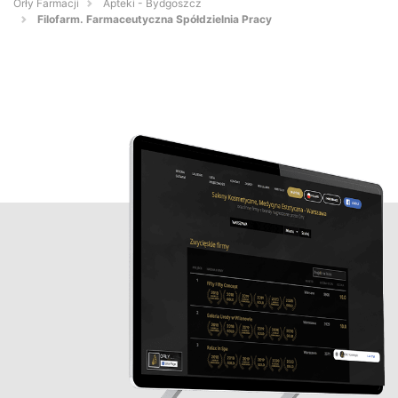
Orły Farmacji
Apteki - Bydgoszcz
Filofarm. Farmaceutyczna Spółdzielnia Pracy