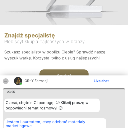
Znajdź specjalistę
Plebiscyt skupia najlepszych w branży
Szukasz specjalisty w pobliżu Ciebie? Sprawdź naszą
wyszukiwarkę. Korzystaj tylko z usług najlepszych!
Szukaj
ORŁY Farmacji
Live chat
23:05
Cześć, chętnie Ci pomogę! 🙂 Kliknij proszę w
odpowiedni temat rozmowy! 🙂
Organizator plebiscytu
Plebiscyt
Kontakt
Jestem Laureatem, chcę odebrać materiały
Bright Side Solutions sp. z o.
Laureaci
Kontakt
marketingowe
o. sp. k.
Lista