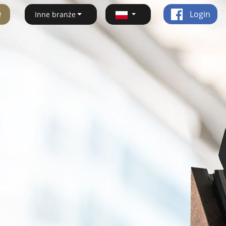
ę
Login
Inne branże