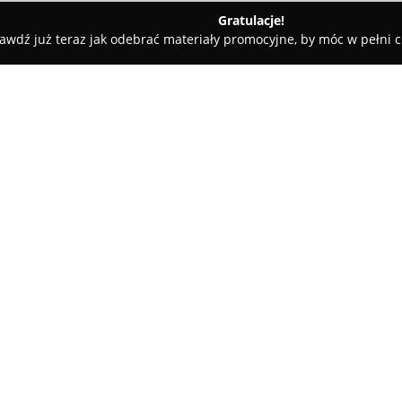
Gratulacje!
awdź już teraz jak odebrać materiały promocyjne, by móc w pełni c
ka PRIMA / Punkt szczepień
O firmie:
Prima
jest nowoczesną placówk
Koźlu, należącą do Grupy Aptek
na profesjonalizmie, zaufaniu
opiekę nad zdrowiem pacjentów
Pokaż więcej >>
wsparcie w procesie rekonwales
obejmujący leki dostępne bez re
produkty medyczne, żywność s
ofertę kosmetyków.
Działalność Prima opiera się