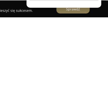
Sprawdź
ieszyć się sukcesem.
ą farmaceutyczną zlokalizowaną w Kędzierzynie-
 Prima. Apteka w swojej działalności skupia się
 oraz zaangażowaniu farmaceutów w całościową
 – począwszy od pierwszego kontaktu, aż po
cencji. Wyróżnia ją szeroki zakres asortymentu,
cepty, leki na receptę, suplementy diety,
pecjalnego przeznaczenia oraz rozbudowaną
 na wdrażaniu nowoczesnych standardów