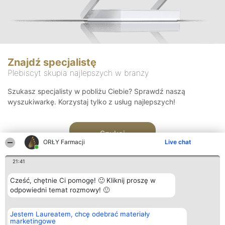
Znajdź specjalistę
Plebiscyt skupia najlepszych w branży
Szukasz specjalisty w pobliżu Ciebie? Sprawdź naszą
wyszukiwarkę. Korzystaj tylko z usług najlepszych!
Szukaj
ORŁY Farmacji
Live chat
21:41
Cześć, chętnie Ci pomogę! 🙂 Kliknij proszę w
odpowiedni temat rozmowy! 🙂
Organizator plebiscytu
Plebiscyt
Kontakt
Jestem Laureatem, chcę odebrać materiały
Bright Side Solutions sp. z o.
Laureaci
Kontakt
marketingowe
o. sp. k.
Lista