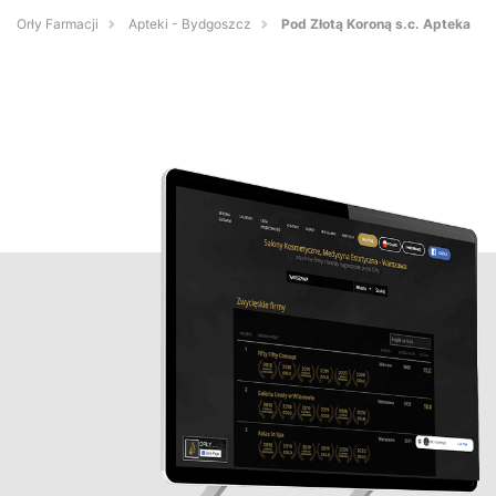
Orły Farmacji
Apteki - Bydgoszcz
Pod Złotą Koroną s.c. Apteka