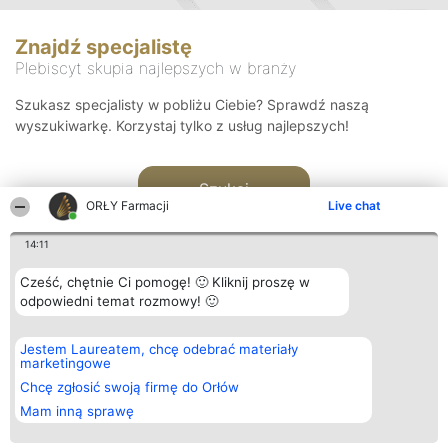
Znajdź specjalistę
Plebiscyt skupia najlepszych w branży
Szukasz specjalisty w pobliżu Ciebie? Sprawdź naszą
wyszukiwarkę. Korzystaj tylko z usług najlepszych!
Szukaj
ORŁY Farmacji
Live chat
14:11
Cześć, chętnie Ci pomogę! 🙂 Kliknij proszę w
odpowiedni temat rozmowy! 🙂
Organizator plebiscytu
Plebiscyt
Kontakt
Jestem Laureatem, chcę odebrać materiały
Bright Side Solutions sp. z o.
Laureaci
Kontakt
marketingowe
o. sp. k.
Lista
ul. Ruska 22
wszystkich
Chcę zgłosić swoją firmę do Orłów
Wrocław 50-079
Laureatów
Mam inną sprawę
KRS 0000749100 | Regon
Zasady
381313360 | NIP 8943132676
Regulamin
+48 508 492 400
Polityka