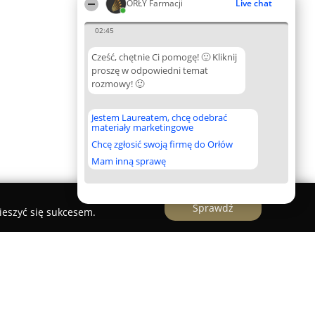
ORŁY Farmacji
Live chat
02:45
Cześć, chętnie Ci pomogę! 🙂 Kliknij
proszę w odpowiedni temat
rozmowy! 🙂
Jestem Laureatem, chcę odebrać
materiały marketingowe
Chcę zgłosić swoją firmę do Orłów
Mam inną sprawę
Sprawdź
ieszyć się sukcesem.