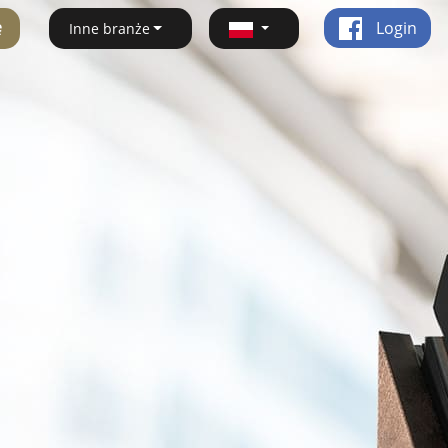
ę
Login
Inne branże