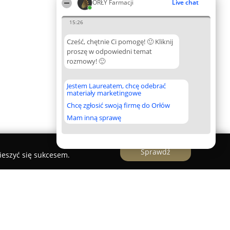
ORŁY Farmacji
Live chat
15:26
Cześć, chętnie Ci pomogę! 🙂 Kliknij
proszę w odpowiedni temat
rozmowy! 🙂
Jestem Laureatem, chcę odebrać
materiały marketingowe
Chcę zgłosić swoją firmę do Orłów
Mam inną sprawę
Sprawdź
ieszyć się sukcesem.