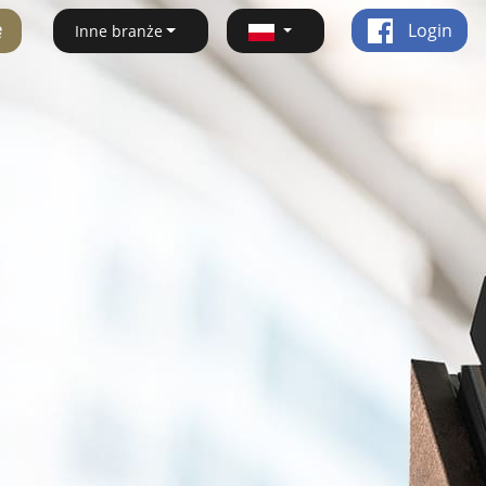
ę
Login
Inne branże