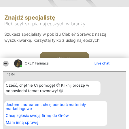
Znajdź specjalistę
Plebiscyt skupia najlepszych w branży
Szukasz specjalisty w pobliżu Ciebie? Sprawdź naszą
wyszukiwarkę. Korzystaj tylko z usług najlepszych!
Szukaj
ORŁY Farmacji
Live chat
15:04
Cześć, chętnie Ci pomogę! 🙂 Kliknij proszę w
odpowiedni temat rozmowy! 🙂
Organizator plebiscytu
Plebiscyt
Kontakt
Jestem Laureatem, chcę odebrać materiały
Bright Side Solutions sp. z o.
Laureaci
Kontakt
marketingowe
o. sp. k.
Lista
ul. Ruska 22
wszystkich
Chcę zgłosić swoją firmę do Orłów
Wrocław 50-079
Laureatów
Mam inną sprawę
KRS 0000749100 | Regon
Zasady
381313360 | NIP 8943132676
Regulamin