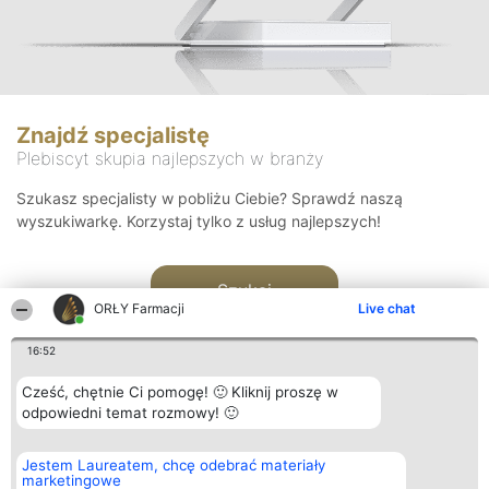
Znajdź specjalistę
Plebiscyt skupia najlepszych w branży
Szukasz specjalisty w pobliżu Ciebie? Sprawdź naszą
wyszukiwarkę. Korzystaj tylko z usług najlepszych!
Szukaj
ORŁY Farmacji
Live chat
16:52
Cześć, chętnie Ci pomogę! 🙂 Kliknij proszę w
odpowiedni temat rozmowy! 🙂
Organizator plebiscytu
Plebiscyt
Kontakt
Jestem Laureatem, chcę odebrać materiały
Bright Side Solutions sp. z o.
Laureaci
Kontakt
marketingowe
o. sp. k.
Lista