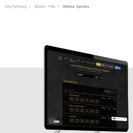
Orły Farmacji
Apteki - Piła
Melisa. Apteka