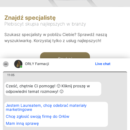
Znajdź specjalistę
Plebiscyt skupia najlepszych w branży
Szukasz specjalisty w pobliżu Ciebie? Sprawdź naszą
wyszukiwarkę. Korzystaj tylko z usług najlepszych!
Szukaj
ORŁY Farmacji
Live chat
11:05
Cześć, chętnie Ci pomogę! 🙂 Kliknij proszę w
odpowiedni temat rozmowy! 🙂
Organizator plebiscytu
Plebiscyt
Kontakt
Jestem Laureatem, chcę odebrać materiały
Bright Side Solutions sp. z o.
Laureaci
Kontakt
marketingowe
o. sp. k.
Lista
ul. Ruska 22
wszystkich
Chcę zgłosić swoją firmę do Orłów
Wrocław 50-079
Laureatów
Mam inną sprawę
KRS 0000749100 | Regon
Zasady
381313360 | NIP 8943132676
Regulamin