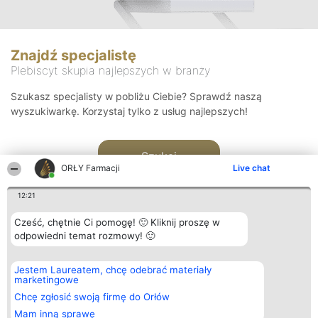
Znajdź specjalistę
Plebiscyt skupia najlepszych w branży
Szukasz specjalisty w pobliżu Ciebie? Sprawdź naszą
wyszukiwarkę. Korzystaj tylko z usług najlepszych!
Szukaj
ORŁY Farmacji
Live chat
12:21
Cześć, chętnie Ci pomogę! 🙂 Kliknij proszę w
odpowiedni temat rozmowy! 🙂
Organizator plebiscytu
Plebiscyt
Kontakt
Jestem Laureatem, chcę odebrać materiały
Bright Side Solutions sp. z o.
Laureaci
Kontakt
marketingowe
o. sp. k.
Lista
ul. Ruska 22
wszystkich
Chcę zgłosić swoją firmę do Orłów
Wrocław 50-079
Laureatów
Mam inną sprawę
KRS 0000749100 | Regon
Zasady