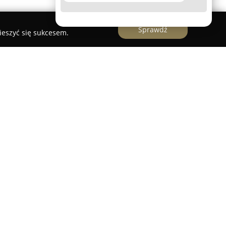
Sprawdź
ieszyć się sukcesem.
klep Zielarsko-Medyczny, mający swoją siedzibę
ych Franciszkanów w Katowicach-Panewnikach.
roku bazuje na wielowiekowej tradycji
wa sięgającej IV wieku. Inspirację dla
ą osiągnięcia uznanych zielarzy, w tym Ojca
az Ojca Grzegorza Sroki, co przekłada się na
wa fitoterapeutycznego.
 dobrane zioła, mieszanki ziołowe, różnorodne