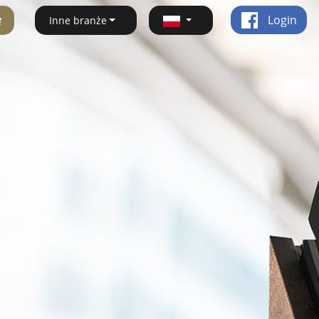
ę
Login
Inne branże