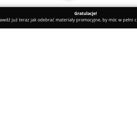
Gratulacje!
awdź już teraz jak odebrać materiały promocyjne, by móc w pełni c
w. Franciszka - Sklep Zielarsko-Medyczny
ielarsko-Medyczny
O firmie:
Herbarium św. Franciszka
to S
przy Klasztorze Braci Mniejsz
Działalność rozpoczęta w 2007 
franciszkańskiego ziołolecznict
Pokaż więcej >>
funkcjonowania sklepu stanowi
Andrzeja Czesława Klimuszki or
kontynuację i rozwój dziedzict
Asortyment obejmuje starannie