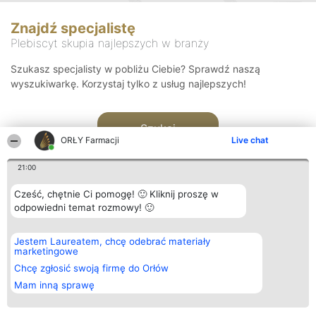
Znajdź specjalistę
Plebiscyt skupia najlepszych w branży
Szukasz specjalisty w pobliżu Ciebie? Sprawdź naszą
wyszukiwarkę. Korzystaj tylko z usług najlepszych!
Szukaj
ORŁY Farmacji
Live chat
21:00
Cześć, chętnie Ci pomogę! 🙂 Kliknij proszę w
odpowiedni temat rozmowy! 🙂
Organizator plebiscytu
Plebiscyt
Kontakt
Jestem Laureatem, chcę odebrać materiały
Bright Side Solutions sp. z o.
Laureaci
Kontakt
marketingowe
o. sp. k.
Lista
ul. Ruska 22
wszystkich
Chcę zgłosić swoją firmę do Orłów
Wrocław 50-079
Laureatów
Mam inną sprawę
KRS 0000749100 | Regon
Zasady
381313360 | NIP 8943132676
Regulamin
+48 508 492 400
Polityka