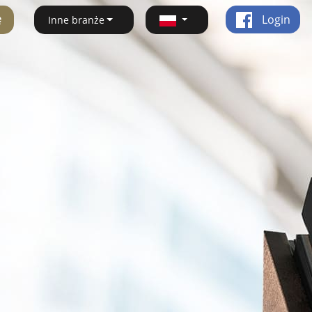
ę
Login
Inne branże