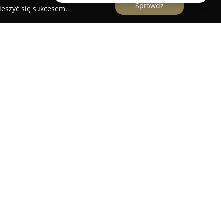
Sprawdź
ieszyć się sukcesem.
tanowi część ogólnopolskiej sieci aptek, od wielu
trowania się na potrzebach pacjenta. Sieć
i stale wzmacnia swoją pozycję lidera na
ym. Każdego dnia przedsiębiorstwo zapewnia
chową pomoc doradczą swoim klientom.
zerokiej dostępności produktów, takich jak leki,
czne czy kosmetyki. Charakterystyczne dla marki
nkurencyjnych cen, wysokiego standardu obsługi,
ycja w kompetencje personelu. Klienci mogą
ych rozwiązań cyfrowych, na przykład z portalu