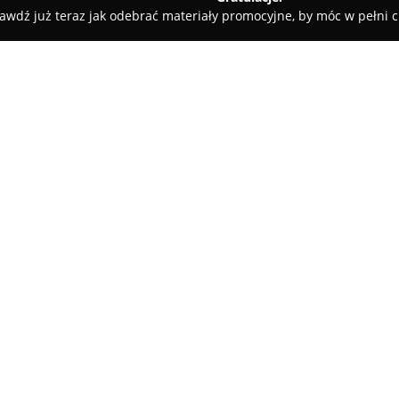
awdź już teraz jak odebrać materiały promocyjne, by móc w pełni c
bam o Zdrowie
O firmie:
DOZ Apteka Dbam o Zdrowie
s
lat realizując strategię koncen
obejmuje ponad 1300 placówek 
krajowym rynku farmaceutyczn
profesjonalną opiekę oraz fa
Firma przykłada dużą wagę do s
suplementy diety, wyroby medy
jest dążenie do oferowania ko
a także ciągły rozwój i inwest
również korzystać z nowoczesn