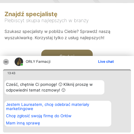
Znajdź specjalistę
Plebiscyt skupia najlepszych w branży
Szukasz specjalisty w pobliżu Ciebie? Sprawdź naszą
wyszukiwarkę. Korzystaj tylko z usług najlepszych!
Szukaj
ORŁY Farmacji
Live chat
13:43
Cześć, chętnie Ci pomogę! 🙂 Kliknij proszę w
odpowiedni temat rozmowy! 🙂
Organizator plebiscytu
Plebiscyt
Kontakt
Jestem Laureatem, chcę odebrać materiały
Bright Side Solutions sp. z o.
Laureaci
Kontakt
marketingowe
o. sp. k.
Lista
ul. Ruska 22
wszystkich
Chcę zgłosić swoją firmę do Orłów
Wrocław 50-079
Laureatów
Mam inną sprawę
KRS 0000749100 | Regon
Zasady
381313360 | NIP 8943132676
Regulamin
+48 508 492 400
Polityka