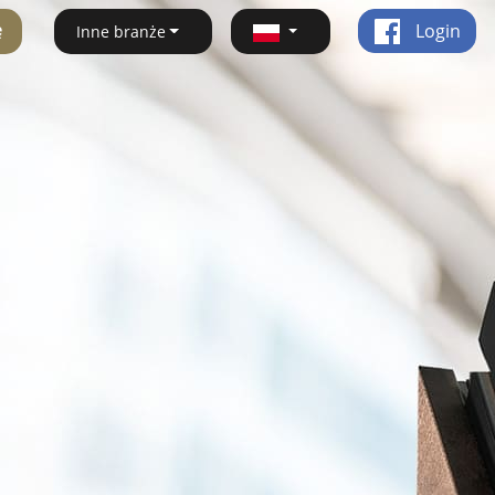
ę
Login
Inne branże