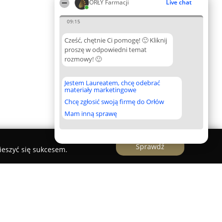
ORŁY Farmacji
Live chat
09:15
Cześć, chętnie Ci pomogę! 🙂 Kliknij
proszę w odpowiedni temat
rozmowy! 🙂
Jestem Laureatem, chcę odebrać
materiały marketingowe
Chcę zgłosić swoją firmę do Orłów
Mam inną sprawę
Sprawdź
ieszyć się sukcesem.