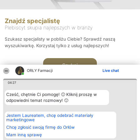
Znajdź specjalistę
Plebiscyt skupia najlepszych w branży
Szukasz specjalisty w pobliżu Ciebie? Sprawdź naszą
wyszukiwarkę. Korzystaj tylko z usług najlepszych!
Szukaj
ORŁY Farmacji
Live chat
04:27
Cześć, chętnie Ci pomogę! 🙂 Kliknij proszę w
odpowiedni temat rozmowy! 🙂
Organizator plebiscytu
Plebiscyt
Kontakt
Jestem Laureatem, chcę odebrać materiały
Bright Side Solutions sp. z o.
Laureaci
Kontakt
marketingowe
o. sp. k.
Lista
ul. Ruska 22
wszystkich
Chcę zgłosić swoją firmę do Orłów
Wrocław 50-079
Laureatów
Mam inną sprawę
KRS 0000749100 | Regon
Zasady
381313360 | NIP 8943132676
Regulamin