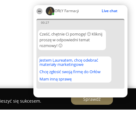
ORŁY Farmacji
Live chat
00:27
Cześć, chętnie Ci pomogę! 🙂 Kliknij
proszę w odpowiedni temat
rozmowy! 🙂
Jestem Laureatem, chcę odebrać
materiały marketingowe
Chcę zgłosić swoją firmę do Orłów
Mam inną sprawę
Sprawdź
ieszyć się sukcesem.