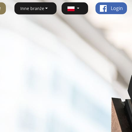
ę
Login
Inne branże