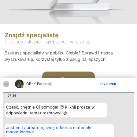
Znajdź specjalistę
Plebiscyt skupia najlepszych w branży
Szukasz specjalisty w pobliżu Ciebie? Sprawdź naszą
wyszukiwarkę. Korzystaj tylko z usług najlepszych!
Szukaj
ORŁY Farmacji
Live chat
07:34
Cześć, chętnie Ci pomogę! 🙂 Kliknij proszę w
odpowiedni temat rozmowy! 🙂
Organizator plebiscytu
Plebiscyt
Kontakt
Jestem Laureatem, chcę odebrać materiały
Bright Side Solutions sp. z o.
Laureaci
Kontakt
marketingowe
o. sp. k.
Lista