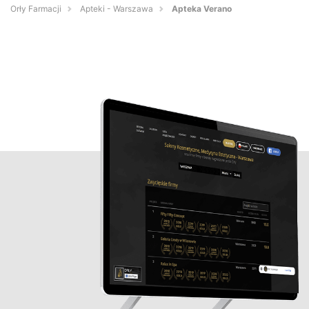
Orły Farmacji
Apteki - Warszawa
Apteka Verano