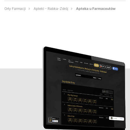
Orły Farmacji
Apteki - Rabka-Zdrój
Apteka u Farmaceutów