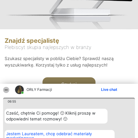
Znajdź specjalistę
Plebiscyt skupia najlepszych w branży
Szukasz specjalisty w pobliżu Ciebie? Sprawdź naszą
wyszukiwarkę. Korzystaj tylko z usług najlepszych!
Szukaj
ORŁY Farmacji
Live chat
06:55
Cześć, chętnie Ci pomogę! 🙂 Kliknij proszę w
odpowiedni temat rozmowy! 🙂
Organizator plebiscytu
Plebiscyt
Kontakt
Jestem Laureatem, chcę odebrać materiały
Bright Side Solutions sp. z o.
Laureaci
Kontakt