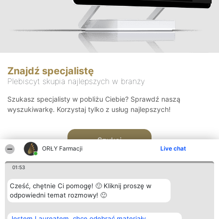
Znajdź specjalistę
Plebiscyt skupia najlepszych w branży
Szukasz specjalisty w pobliżu Ciebie? Sprawdź naszą
wyszukiwarkę. Korzystaj tylko z usług najlepszych!
Szukaj
ORŁY Farmacji
Live chat
01:53
Cześć, chętnie Ci pomogę! 🙂 Kliknij proszę w
odpowiedni temat rozmowy! 🙂
Organizator plebiscytu
Plebiscyt
Kontakt
Jestem Laureatem, chcę odebrać materiały