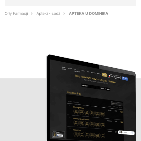
Orły Farmacji
Apteki - Łódź
APTEKA U DOMINIKA