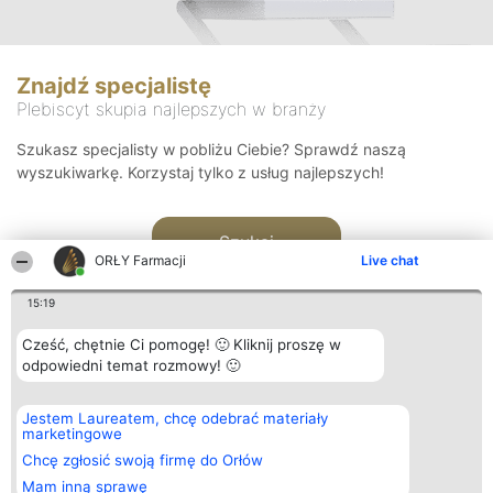
Znajdź specjalistę
Plebiscyt skupia najlepszych w branży
Szukasz specjalisty w pobliżu Ciebie? Sprawdź naszą
wyszukiwarkę. Korzystaj tylko z usług najlepszych!
Szukaj
ORŁY Farmacji
Live chat
15:19
Cześć, chętnie Ci pomogę! 🙂 Kliknij proszę w
odpowiedni temat rozmowy! 🙂
Organizator plebiscytu
Plebiscyt
Kontakt
Jestem Laureatem, chcę odebrać materiały
Bright Side Solutions sp. z o.
Laureaci
Kontakt
marketingowe
o. sp. k.
Lista
ul. Ruska 22
wszystkich
Chcę zgłosić swoją firmę do Orłów
Wrocław 50-079
Laureatów
Mam inną sprawę
KRS 0000749100 | Regon
Zasady