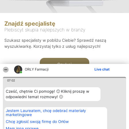
Znajdź specjalistę
Plebiscyt skupia najlepszych w branży
Szukasz specjalisty w pobliżu Ciebie? Sprawdź naszą
wyszukiwarkę. Korzystaj tylko z usług najlepszych!
Szukaj
ORŁY Farmacji
Live chat
07:02
Cześć, chętnie Ci pomogę! 🙂 Kliknij proszę w
odpowiedni temat rozmowy! 🙂
Organizator plebiscytu
Plebiscyt
Kontakt
Jestem Laureatem, chcę odebrać materiały
Bright Side Solutions sp. z o.
Laureaci
Kontakt
marketingowe
o. sp. k.
Lista
ul. Ruska 22
wszystkich
Chcę zgłosić swoją firmę do Orłów
Wrocław 50-079
Laureatów
Mam inną sprawę
KRS 0000749100 | Regon
Zasady